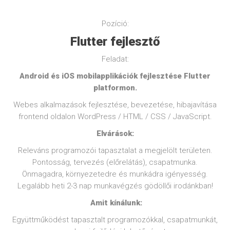
Pozíció:
Flutter fejlesztő
Feladat:
Android és iOS mobilapplikációk fejlesztése Flutter
platformon.
Webes alkalmazások fejlesztése, bevezetése, hibajavítása
frontend oldalon WordPress / HTML / CSS / JavaScript.
Elvárások:
Releváns programozói tapasztalat a megjelölt területen.
Pontosság, tervezés (előrelátás), csapatmunka.
Önmagadra, környezetedre és munkádra igényesség.
Legalább heti 2-3 nap munkavégzés gödöllői irodánkban!
​ Amit kínálunk:
Együttműködést tapasztalt programozókkal, csapatmunkát,