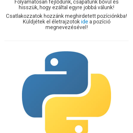
Folyamatosan fejlődünk, csapatunk bővül és
hisszük, hogy ezáltal egyre jobbá válunk!
Csatlakozzatok hozzánk meghirdetett pozíciónkba!
Küldjétek el életrajzotok
ide
a pozíció
megnevezésével!