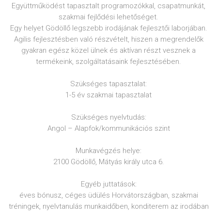
Együttműködést tapasztalt programozókkal, csapatmunkát,
szakmai fejlődési lehetőséget.
Egy helyet Gödöllő legszebb irodájának fejlesztői laborjában.
Agilis fejlesztésben való részvételt, hiszen a megrendelők
gyakran egész közel ülnek és aktívan részt vesznek a
termékeink, szolgáltatásaink fejlesztésében.
​Szükséges tapasztalat:
1-5 év szakmai tapasztalat
​Szükséges nyelvtudás:
Angol – Alapfok/kommunikációs szint
​Munkavégzés helye:
2100 Gödöllő, Mátyás király utca 6.
​Egyéb juttatások:
éves bónusz, céges üdülés Horvátországban, szakmai
tréningek, nyelvtanulás munkaidőben, konditerem az irodában