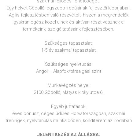
szakmai fejlődési lehetőséget.
Egy helyet Gödöllő legszebb irodájának fejlesztői laborjában.
Agilis fejlesztésben való részvételt, hiszen a megrendelők
gyakran egész közel ülnek és aktívan részt vesznek a
termékeink, szolgáltatásaink fejlesztésében.
​Szükséges tapasztalat:
1-5 év szakmai tapasztalat
​Szükséges nyelvtudás:
Angol – Alapfok/társalgási szint
​Munkavégzés helye:
2100 Gödöllő, Mátyás király utca 6.
​Egyéb juttatások:
éves bónusz, céges üdülés Horvátországban, szakmai
tréningek, nyelvtanulás munkaidőben, konditerem az irodában
JELENTKEZÉS AZ ÁLLÁSRA: