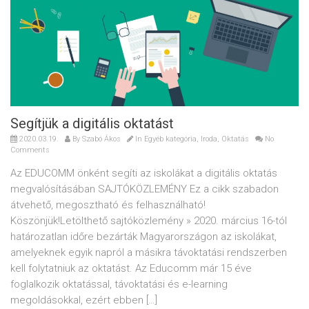
Segítjük a digitális oktatást
2020.03.19.
By
Szabó Ákos
In
Egyéb kategória
,
Iroda
,
Oktatás
No
Comments
Az EDUCOMM önként segíti az iskolákat a digitális oktatás
megvalósításában SAJTÓKÖZLEMÉNY Ez a cikk szabadon
átvehető, megosztható és felhasználható!
Köszönjük!Letölthető sajtóközlemény » 2020. március 16-tól
határozatlan időre bezárták Magyarországon az iskolákat,
amelyeknek egyik napról a másikra távoktatási rendszerben
kell folytatniuk az oktatást. Az Educomm már 15 éve
foglalkozik oktatással, távoktatási és e-learning
megoldásokkal, ezért ebben […]