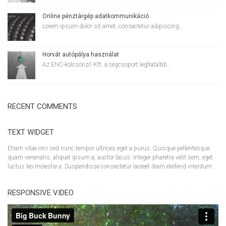
Online pénztárgép adatkommunikáció
Lorem ipsum dolor sit amet, consectetur adipiscing...
Horvát autópálya használat
Az ENC-kölcsönző Kft. a cégcsoport legfiatalbb...
RECENT COMMENTS
TEXT WIDGET
Etiam vitae orci sed nunc tempor ultrices eget a purus. Quisque pellentesque
quam venenatis, aliquet ipsum a, auctor lacus. Integer pharetra velit sem, eget
luctus leo molestie a. Suspendisse consectetur laoreet diam eleifend interdum.
RESPONSIVE VIDEO