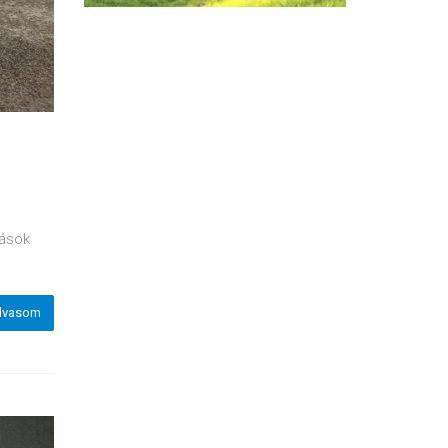
t
zások
lvasom