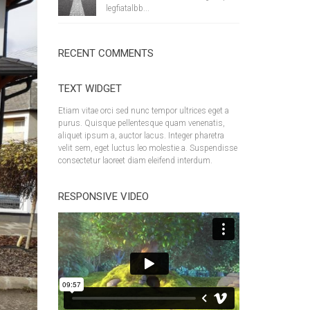
legfiatalbb...
RECENT COMMENTS
TEXT WIDGET
Etiam vitae orci sed nunc tempor ultrices eget a
purus. Quisque pellentesque quam venenatis,
aliquet ipsum a, auctor lacus. Integer pharetra
velit sem, eget luctus leo molestie a. Suspendisse
consectetur laoreet diam eleifend interdum.
RESPONSIVE VIDEO