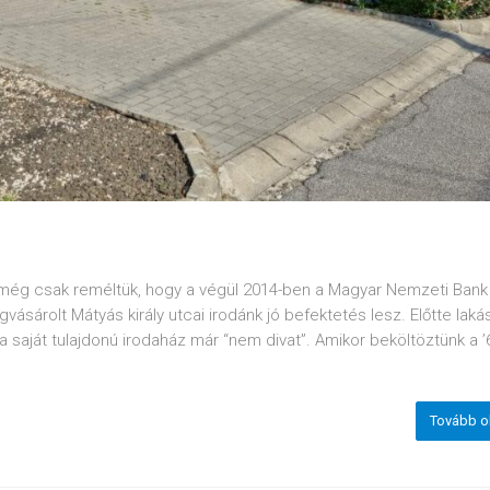
 még csak reméltük, hogy a végül 2014-ben a Magyar Nemzeti Bank 
ásárolt Mátyás király utcai irodánk jó befektetés lesz. Előtte laká
a saját tulajdonú irodaház már “nem divat”. Amikor beköltöztünk a ’
Tovább o