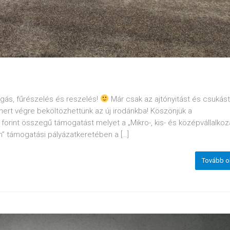
agás, fűrészelés és reszelés!
Már csak az ajtónyitást és csukás
, mert végre beköltözhettünk az új irodánkba! Köszönjük a
orint összegű támogatást melyet a „Mikro-, kis- és középvállalko
n” támogatási pályázatkeretében a […]
Tovább o