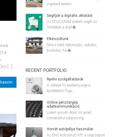
ingatant keresn...
Segítjük a digitális oktatást
Az EDUCOMM önként segíti az
iskolákat a digit�...
Elkészültünk
Nincs több betonozás, vakolás,
inek
burkolás, fúr�...
014-
i
nt […]
RECENT PORTFOLIO
Nyelvi szolgáltatások
lvasom
A vállalat fő tevékenysége a
kezdetektől fogv...
Online pénztárgép
adatkommunikáció
Lorem ipsum dolor sit amet,
consectetur adipiscing...
Horvát autópálya használat
Az ENC-kölcsönző Kft. a cégcsoport