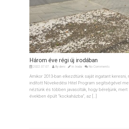
Három éve régi új irodában
2022.07.07.
By
deni
In
Iroda
No Comments
Amikor 2013-ban elkezdtünk saját ingatant keresni,
indított Növekedési Hitel Program segítségével megv
néztünk és többen javasolták, hogy béreljünk, mert 
években épült “kockaházba”, az […]