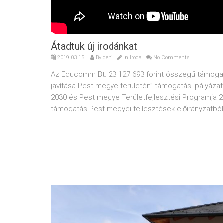
Átadtuk új irodánkat
2019.03.15.
By
deni
In
Iroda
No Comments
Az Educomm Bt. 23 127 693 forint összegű támogatás
javítása Pest megye területén” támogatási pályáza
2030 és Pest megye Területfejlesztési Programja 2
támogatás Pest megyei fejlesztések előirányzatból. 