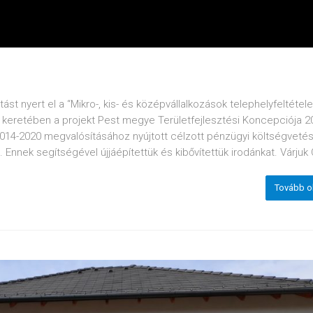
t nyert el a “Mikro-, kis- és középvállalkozások telephelyfeltétele
t keretében a projekt Pest megye Területfejlesztési Koncepciója 2
014-2020 megvalósításához nyújtott célzott pénzügyi költségvetés
Ennek segítségével újjáépítettük és kibővítettük irodánkat. Várjuk Ö
Tovább o