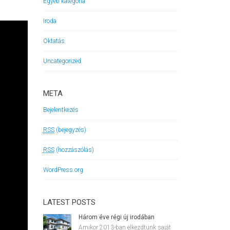
Egyéb kategória
Iroda
Oktatás
Uncategorized
META
Bejelentkezés
RSS
(bejegyzés)
RSS
(hozzászólás)
WordPress.org
LATEST POSTS
Három éve régi új irodában
Amikor 2013-ban elkezdtünk saját